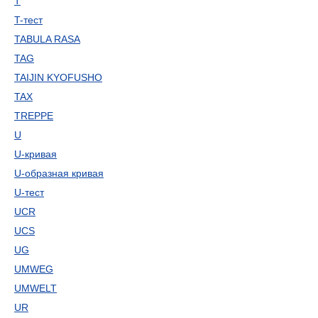
T
T-тест
TABULA RASA
TAG
TAIJIN KYOFUSHO
TAX
TREPPE
U
U-кривая
U-образная кривая
U-тест
UCR
UCS
UG
UMWEG
UMWELT
UR