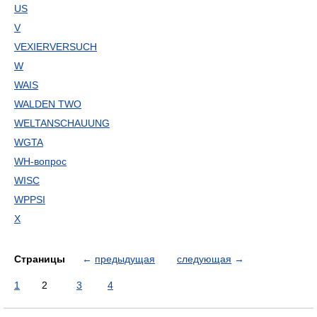
US
V
VEXIERVERSUCH
W
WAIS
WALDEN TWO
WELTANSCHAUUNG
WGTA
WH-вопрос
WISC
WPPSI
X
Страницы
←
предыдущая
следующая
→
1
2
3
4