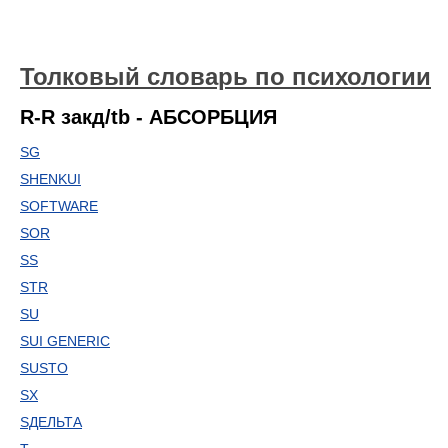
Толковый словарь по психологии
R-R закд/tb - АБСОРБЦИЯ
SG
SHENKUI
SOFTWARE
SOR
SS
STR
SU
SUI GENERIC
SUSTO
SX
SДЕЛЬТА